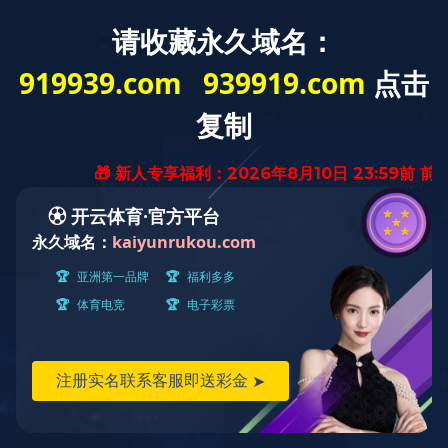
证券简称：路斯股份 证券代码：920419
kaiyun开云(中国)官方在线登录
走进路斯
路斯介绍
成长里程
企业资质和认证
联系我们
kaiyun开云网页版
犬主粮
猫主粮
猫零食