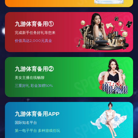
kaiyun开云网页版，是集生产、加工、销售为一体的宠物食品专业
公司，目前，拥有2个现代化工厂，下设7个GMP标准加工车间，一个市
级技术研发中心，年生产力30000余吨，固定资产9000万元，工厂面积
25万㎡。公司重视产品质量控制，先后通过了ISO9001质量体系认证、
FSSC22000食品安全体系认证、IFS食品供应商质量体系认证、BRC全
球食品安全标准认证、GMP良好操作规范体系验证、欧盟食品出口注
册、美国FDA食品认证等。公司先后获得“中国轻工业宠物用品行业十强
企业”“2020山东宠物食品企业十强”“山东省专精特新中小企业”“美国APPA
会员”“AAA级信用企业”等荣誉和奖项。
点击查看更多
2011
年
注册成立于2011年
9000
万元
固定资产
4.5